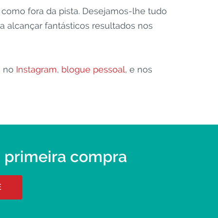
 como fora da pista. Desejamos-lhe tudo
 alcançar fantásticos resultados nos
e no
Instagram
,
blogue pessoal
, e nos
a primeira compra
E