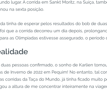
do lugar. A corrida em Sankt Moritz, na Suíça, ta
inou na sexta posição.
inda tinha de esperar pelos resultados do bob de dua
a foi que a corrida decorreu um dia depois, prolonga
para as Olimpíadas estivesse assegurado, o período d
ealidade
 duas pessoas confirmado, o sonho de Karlien torno
as de Inverno de 2022 em Pequim! No entanto, tal co
as corridas da Taça do Mundo, já tinha ficado muito 
ou a altura de me concentrar inteiramente na viage