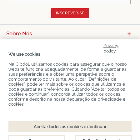
INSCREVER-SE
Sobre Nós
Categorias De Produtos
Privacy
policy
We use cookies
Serviço Ao Cliente
Na Cibdol, utilizamos cookies para assegurar que o nosso
Últimos Blogs CBD
website funciona adequadamente, de forma a guardar as
suas preferências e a obter uma perspetiva sobre o
comportamento do visitante. Ao clicar "Definições de
cookies", pode ler mais sobre os cookies que utilizamos e
Copyright
©
Cibdol
Last updated 08-08-2026
pode guardar as preferências. Clicando "Aceitar todos os
Cibdol bv
, Handelsweg 1a, 5492NL Sint-Oedenrode, the Netherlands
cookies e continuar", concorda utilizar todos os cookies,
KvK: 76495035 VAT: NL860644923B01
conforme descrito na nossa declaração de privacidade e
cookies.
Aceitar todos os cookies e continuar