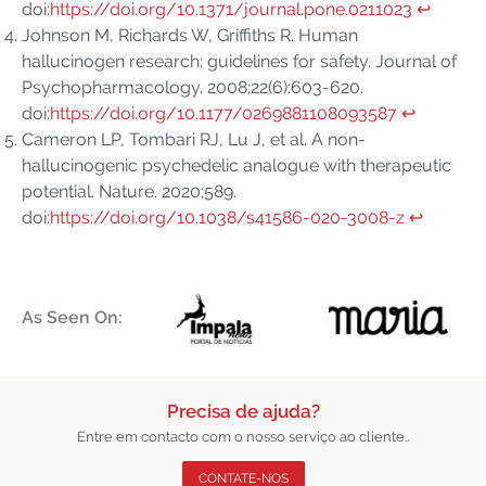
doi:
https://doi.org/10.1371/journal.pone.0211023
↩︎
Johnson M, Richards W, Griffiths R. Human
hallucinogen research: guidelines for safety. Journal of
Psychopharmacology. 2008;22(6):603-620.
doi:
https://doi.org/10.1177/0269881108093587
↩︎
Cameron LP, Tombari RJ, Lu J, et al. A non-
hallucinogenic psychedelic analogue with therapeutic
potential. Nature. 2020;589.
doi:
https://doi.org/10.1038/s41586-020-3008-z
↩︎
As Seen On:
Precisa de ajuda?
Entre em contacto com o nosso serviço ao cliente..
CONTATE-NOS