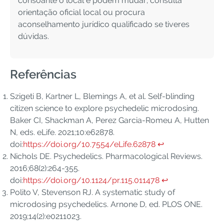
consoante o local e podem mudar; consulta
orientação oficial local ou procura
aconselhamento jurídico qualificado se tiveres
dúvidas.
Referências
Szigeti B, Kartner L, Blemings A, et al. Self-blinding
citizen science to explore psychedelic microdosing.
Baker CI, Shackman A, Perez Garcia-Romeu A, Hutten
N, eds. eLife. 2021;10:e62878.
doi:
https://doi.org/10.7554/eLife.62878
↩︎
Nichols DE. Psychedelics. Pharmacological Reviews.
2016;68(2):264-355.
doi:
https://doi.org/10.1124/pr.115.011478
↩︎
Polito V, Stevenson RJ. A systematic study of
microdosing psychedelics. Arnone D, ed. PLOS ONE.
2019;14(2):e0211023.