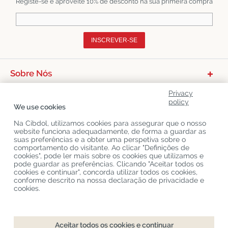
Registe-se e aproveite 10% de desconto na sua primeira compra
INSCREVER-SE
Sobre Nós
Categorias De Produtos
Privacy
policy
We use cookies
Serviço Ao Cliente
Na Cibdol, utilizamos cookies para assegurar que o nosso
Últimos Blogs CBD
website funciona adequadamente, de forma a guardar as
suas preferências e a obter uma perspetiva sobre o
comportamento do visitante. Ao clicar "Definições de
cookies", pode ler mais sobre os cookies que utilizamos e
Copyright
©
Cibdol
Last updated 07-08-2026
pode guardar as preferências. Clicando "Aceitar todos os
Cibdol bv
, Handelsweg 1a, 5492NL Sint-Oedenrode, the Netherlands
cookies e continuar", concorda utilizar todos os cookies,
KvK: 76495035 VAT: NL860644923B01
conforme descrito na nossa declaração de privacidade e
cookies.
Checkout
Comprar
Aceitar todos os cookies e continuar