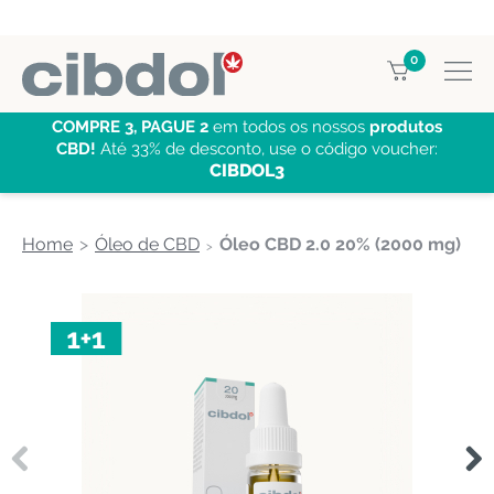
0
COMPRE 3, PAGUE 2
em todos os nossos
produtos
CBD!
Até 33% de desconto, use o código voucher:
CIBDOL3
Home
Óleo de CBD
Óleo CBD 2.0 20% (2000 mg)