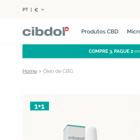
€
PT
|
Produtos CBD
Micr
COMPRE 3, PAGUE 2
em
Home
Óleo de CBG