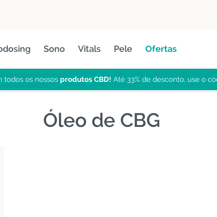
odosing
Sono
Vitals
Pele
Ofertas
 todos os nossos
produtos CBD!
Até 33% de desconto, use o có
Óleo de CBG