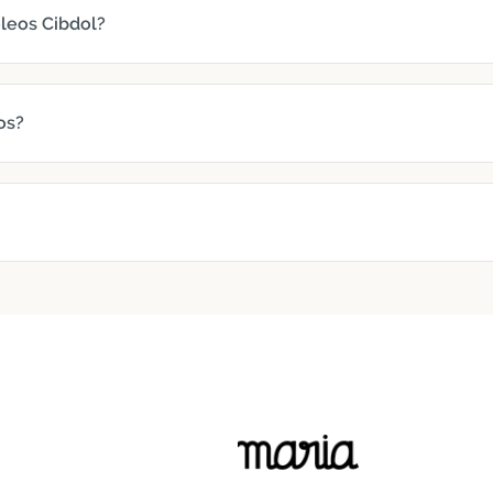
leos Cibdol?
os?