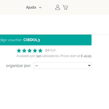
Ajuda
CIBDOL3
digo voucher:
5.0
/5.0
Avaliado por
340
utilizadores.
Prices start at
€ 49.95
organizar por: