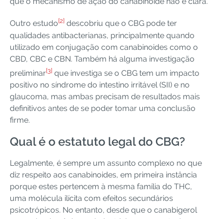
que o mecanismo de ação do canabinoide não é clara.
[2]
Outro estudo
descobriu que o CBG pode ter
qualidades antibacterianas, principalmente quando
utilizado em conjugação com canabinoides como o
CBD, CBC e CBN. Também há alguma investigação
[3]
preliminar
que investiga se o CBG tem um impacto
positivo no síndrome do intestino irritável (SII) e no
glaucoma, mas ambas precisam de resultados mais
definitivos antes de se poder tomar uma conclusão
firme.
Qual é o estatuto legal do CBG?
Legalmente, é sempre um assunto complexo no que
diz respeito aos canabinoides, em primeira instância
porque estes pertencem à mesma família do THC,
uma molécula ilícita com efeitos secundários
psicotrópicos. No entanto, desde que o canabigerol