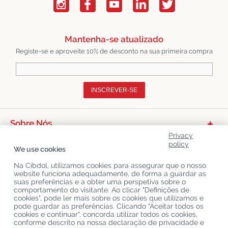
Mantenha-se atualizado
Registe-se e aproveite 10% de desconto na sua primeira compra
INSCREVER-SE
Sobre Nós
Privacy
Categorias De Produtos
policy
We use cookies
Serviço Ao Cliente
Na Cibdol, utilizamos cookies para assegurar que o nosso
website funciona adequadamente, de forma a guardar as
Últimos Blogs CBD
suas preferências e a obter uma perspetiva sobre o
comportamento do visitante. Ao clicar "Definições de
cookies", pode ler mais sobre os cookies que utilizamos e
pode guardar as preferências. Clicando "Aceitar todos os
Copyright
©
Cibdol
Last updated 07-08-2026
cookies e continuar", concorda utilizar todos os cookies,
Cibdol bv
, Handelsweg 1a, 5492NL Sint-Oedenrode, the Netherlands
conforme descrito na nossa declaração de privacidade e
KvK: 76495035 VAT: NL860644923B01