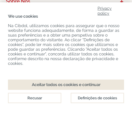
Sobre Nós
Privacy
Categorias De Produtos
policy
We use cookies
Serviço Ao Cliente
Na Cibdol, utilizamos cookies para assegurar que o nosso
website funciona adequadamente, de forma a guardar as
Últimos Blogs CBD
suas preferências e a obter uma perspetiva sobre o
comportamento do visitante. Ao clicar "Definições de
cookies", pode ler mais sobre os cookies que utilizamos e
pode guardar as preferências. Clicando "Aceitar todos os
Copyright
©
Cibdol
Last updated 06-08-2026
cookies e continuar", concorda utilizar todos os cookies,
Cibdol bv
, Handelsweg 1a, 5492NL Sint-Oedenrode, the Netherlands
conforme descrito na nossa declaração de privacidade e
KvK: 76495035 VAT: NL860644923B01
cookies.
Aceitar todos os cookies e continuar
Recusar
Definições de cookies