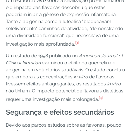
Um estudo
in vitro
sobre a sinalização pró-inflamatória
e o impacto das flavonas descobriu que estas
poderiam inibir a génese de expressão inflamatória.
Tanto a apigenina como a luteolina "bloqueavam
seletivamente" caminhos de atividade, "demonstrando
uma diversidade funcional" que necessitava de uma
[3]
investigação mais aprofundada.
Um estudo de 1998 publicado no
American Journal of
Clinical Nutrition
examinou o efeito da quercetina e
apigenina em voluntários saudáveis. O estudo concluiu
que embora as concentrações
in vitro
de flavonas
tivessem efeitos antiagregantes, os resultados
in vivo
não tinham. O impacto potencial de flavonas dietéticas
[4]
requer uma investigação mais prolongada.
Segurança e efeitos secundários
Devido aos parcos estudos sobre as flavonas, pouco