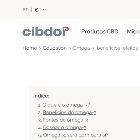
€
PT
|
Produtos CBD
Micr
Home
Education
Ómega-3: benefícios, efeitos
Índice:
O que é o ómega-3?
Benefícios do ómega-3
Fontes de ómega-3
Dosear o ómega-3
Ómega-3: será bom para si?