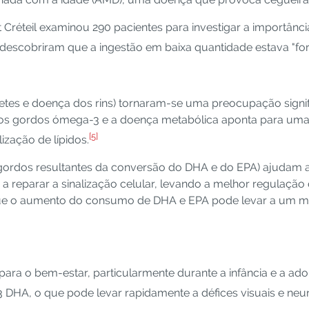
Créteil examinou 290 pacientes para investigar a importânci
 descobriram que a ingestão em baixa quantidade estava "f
tes e doença dos rins) tornaram-se uma preocupação signifi
idos gordos ómega-3 e a doença metabólica aponta para uma
[5]
ização de lípidos.
s gordos resultantes da conversão do DHA e do EPA) ajudam a 
 a reparar a sinalização celular, levando a melhor regulação
 que o aumento do consumo de DHA e EPA pode levar a um m
ara o bem-estar, particularmente durante a infância e a adol
 DHA, o que pode levar rapidamente a défices visuais e neur