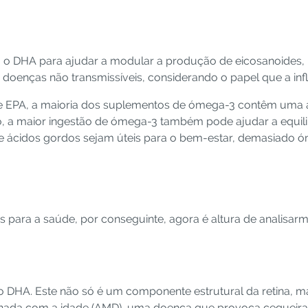
o DHA para ajudar a modular a produção de eicosanoides, m
ara doenças não transmissíveis, considerando o papel que a i
de EPA, a maioria dos suplementos de ómega-3 contêm uma a
o, a maior ingestão de ómega-3 também pode ajudar a equili
de ácidos gordos sejam úteis para o bem-estar, demasiado
os para a saúde, por conseguinte, agora é altura de analisar
 do DHA. Este não só é um componente estrutural da retina,
onada com a idade (AMD), uma doença que provoca cegueira 