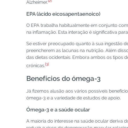
[2]
Alzheimer.
EPA (ácido eicosapentaenoico)
O EPA trabalha habitualmente em conjunto com 
na inflamação. Esta interação é significativa p
Se estiver preocupado quanto à sua ingestão 
preencherem as lacunas na nutrição. Além diss
das dietas ocidentais. Embora ambos os tipos 
[3]
crónicas.
Benefícios do ómega-3
Já fizemos alusão aos vários possíveis benefíci
ómega-3 e a variedade de estudos de apoio.
Ómega-3 e a saúde ocular
A maioria do interesse na saúde ocular deriva
reduzir o risco de degeneração macular relaci