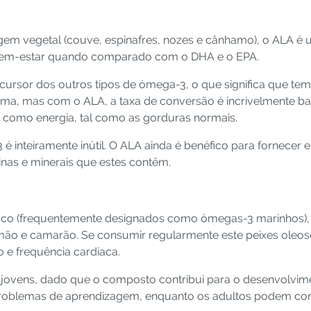
gem vegetal (couve, espinafres, nozes e cânhamo), o ALA 
 o bem-estar quando comparado com o DHA e o EPA.
cursor dos outros tipos de ómega-3, o que significa que tem
ema, mas com o ALA, a taxa de conversão é incrivelmente ba
o como energia, tal como as gorduras normais.
é inteiramente inútil. O ALA ainda é benéfico para fornecer e
minas e minerais que estes contêm.
sco (frequentemente designados como ómegas-3 marinhos),
ão e camarão. Se consumir regularmente este peixes oleoso
 e frequência cardíaca.
jovens, dado que o composto contribui para o desenvolvimen
 problemas de aprendizagem, enquanto os adultos podem co