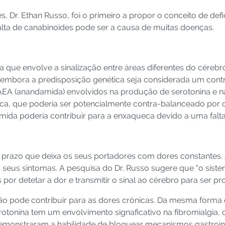
es, Dr. Ethan Russo, foi o primeiro a propor o conceito de d
alta de canabinoides pode ser a causa de muitas doenças.
ue envolve a sinalização entre áreas diferentes do cérebro
mbora a predisposição genética seja considerada um contri
AEA (anandamida) envolvidos na produção de serotonina e n
eca, que poderia ser potencialmente contra-balanceado por
ida poderia contribuir para a enxaqueca devido a uma falta
 prazo que deixa os seus portadores com dores constantes. 
s seus sintomas. A pesquisa do Dr. Russo sugere que "o sist
por detetar a dor e transmitir o sinal ao cérebro para ser p
ção pode contribuir para as dores crónicas. Da mesma forma
tonina tem um envolvimento signaficativo na fibromialgia, 
emonstraram a habilidade de bloquear mecanismos gastrointe