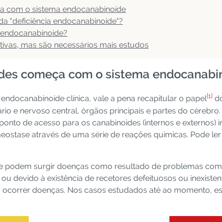
ça com o sistema endocanabinoide
da "deficiência endocanabinoide"?
a endocanabinoide?
ativas, mas são necessários mais estudos
oides começa com o sistema endocanabi
[1]
endocanabinoide clínica, vale a pena recapitular o papel
do
rio e nervoso central, órgãos principais e partes do cérebro
ponto de acesso para os canabinoides (internos e externos) 
ostase através de uma série de reações químicas. Pode ler
ue podem surgir doenças como resultado de problemas com o 
ou devido à existência de recetores defeituosos ou inexist
dem ocorrer doenças. Nos casos estudados até ao momento, e